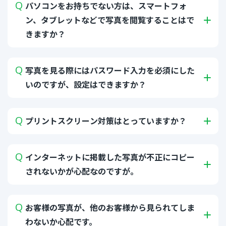
パソコンをお持ちでない方は、スマートフォ
動作環境
会社概要
ン、タブレットなどで写真を閲覧することはで
スポーツ写真販売
きますか？
03-6431-8071
写真を見る際にはパスワード入力を必須にした
平日10:00～18:00
※祝日・年末年始を除く
いのですが、設定はできますか？
ご相談
・
資料請求
プリントスクリーン対策はとっていますか？
3日間
無料お試し
インターネットに掲載した写真が不正にコピー
されないかが心配なのですが。
お客様の写真が、他のお客様から見られてしま
わないか心配です。