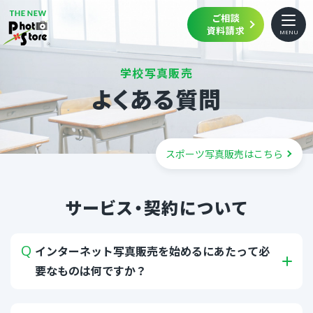
ご相談
資料請求
MENU
トップ
学校写真販売
よくある質問
機能
ご利用の流れ
スポーツ写真販売はこちら
活用シーン・事例
ご利用プラン
サービス・契約について
よくある質問
インターネット写真販売を始めるにあたって必
ご利用中の方へ
要なものは何ですか？
セキュリティ対策
幼稚園・保育園写真