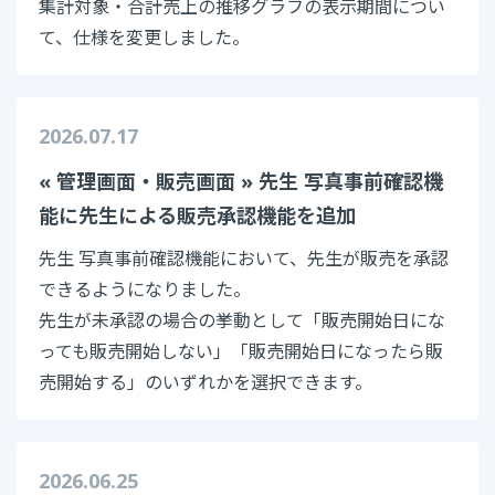
バージョンアップ情報
集計対象・合計売上の推移グラフの表示期間につい
て、仕様を変更しました。
リモートサポート
セキュリティ対策
幼稚園・保育園写真
2026.07.17
動作環境
会社概要
« 管理画面・販売画面 » 先生 写真事前確認機
スポーツ写真販売
能に先生による販売承認機能を追加
03-6431-8071
先生 写真事前確認機能において、先生が販売を承認
できるようになりました。
平日10:00～18:00
※祝日・年末年始を除く
先生が未承認の場合の挙動として「販売開始日にな
っても販売開始しない」「販売開始日になったら販
ご相談
・
資料請求
売開始する」のいずれかを選択できます。
3日間
無料お試し
2026.06.25