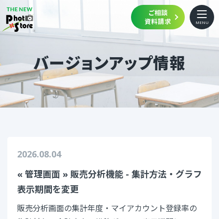
ご相談
資料請求
MENU
トップ
バージョンアップ情報
機能
ご利用の流れ
活用シーン・事例
ご利用プラン
2026.08.04
よくある質問
« 管理画面 » 販売分析機能 - 集計方法・グラフ
ご利用中の方へ
表示期間を変更
メンテナンス情報
販売分析画面の集計年度・マイアカウント登録率の